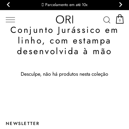
Parcelamento em até 10x
Pular
para
0
o
Conjunto Jurássico em
conteúdo
linho, com estampa
desenvolvida à mão
Desculpe, não há produtos nesta coleção
NEWSLETTER