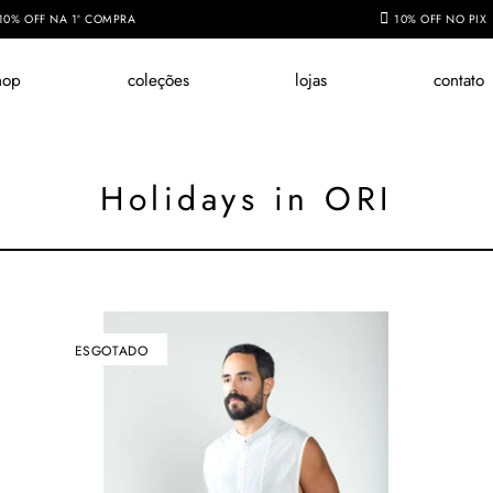
10% OFF NA 1ª COMPRA
10% OFF NO PIX
hop
coleções
lojas
contato
Holidays in ORI
ESGOTADO