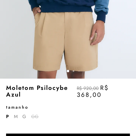
Moletom Psilocybe
R$
R$ 920,00
Azul
368,00
tamanho
P
M
G
GG